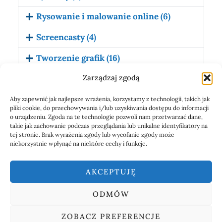
Rysowanie i malowanie online (6)
Screencasty (4)
Tworzenie grafik (16)
Zarządzaj zgodą
Udostępnianie zasobów (5)
Wirtualne interaktywne klasy (5)
Aby zapewnić jak najlepsze wrażenia, korzystamy z technologii, takich jak
pliki cookie, do przechowywania i/lub uzyskiwania dostępu do informacji
o urządzeniu. Zgoda na te technologie pozwoli nam przetwarzać dane,
Zbieranie, organizowanie
takie jak zachowanie podczas przeglądania lub unikalne identyfikatory na
i udostępnianie informacji (11)
tej stronie. Brak wyrażenia zgody lub wycofanie zgody może
niekorzystnie wpłynąć na niektóre cechy i funkcje.
AKCEPTUJĘ
ODMÓW
ZOBACZ PREFERENCJE
Copyright © 2026 Uczę medialnie | Wszelkie prawa zastrzeżone |