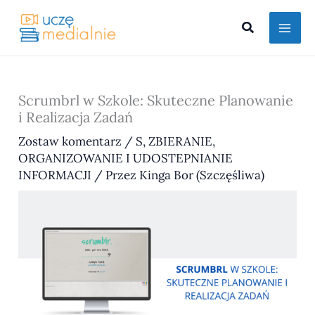
Przejdź
Szukaj
do
treści
Scrumbrl w Szkole: Skuteczne Planowanie
i Realizacja Zadań
Zostaw komentarz
/
S
,
ZBIERANIE,
ORGANIZOWANIE I UDOSTEPNIANIE
INFORMACJI
/ Przez
Kinga Bor (Szczęśliwa)