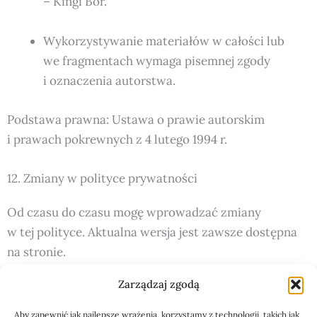
– Kingi Bor.
Wykorzystywanie materiałów w całości lub
we fragmentach wymaga pisemnej zgody
i oznaczenia autorstwa.
Podstawa prawna: Ustawa o prawie autorskim
i prawach pokrewnych z 4 lutego 1994 r.
12. Zmiany w polityce prywatności
Od czasu do czasu mogę wprowadzać zmiany
w tej polityce. Aktualna wersja jest zawsze dostępna
na stronie.
Zarządzaj zgodą
Korzystając z serwisu uczemedialnie.pl, akceptujesz
zasady opisane w niniejszej Polityce prywatności
Aby zapewnić jak najlepsze wrażenia, korzystamy z technologii, takich jak