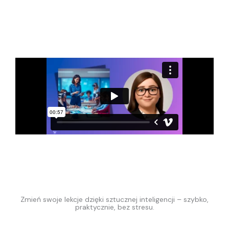
Zmień swoje lekcje dzięki sztucznej inteligencji – szybko,
praktycznie, bez stresu.