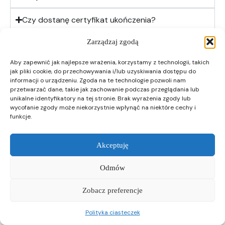
Czy dostanę certyfikat ukończenia?
Zarządzaj zgodą
Czy AI naprawdę działa w szkole?
Aby zapewnić jak najlepsze wrażenia, korzystamy z technologii, takich
Kiedy otrzymam dostęp do kursu?
jak pliki cookie, do przechowywania i/lub uzyskiwania dostępu do
informacji o urządzeniu. Zgoda na te technologie pozwoli nam
przetwarzać dane, takie jak zachowanie podczas przeglądania lub
unikalne identyfikatory na tej stronie. Brak wyrażenia zgody lub
wycofanie zgody może niekorzystnie wpłynąć na niektóre cechy i
funkcje.
Akceptuję
Nie czekaj na kolejny semestr!
Zacznij być efektywnym nauczycielem już teraz.
Odmów
Dołączam teraz! Chcę zaoszczędzić czas i
Zobacz preferencje
tworzyć lekcje z Ai
Polityka ciasteczek