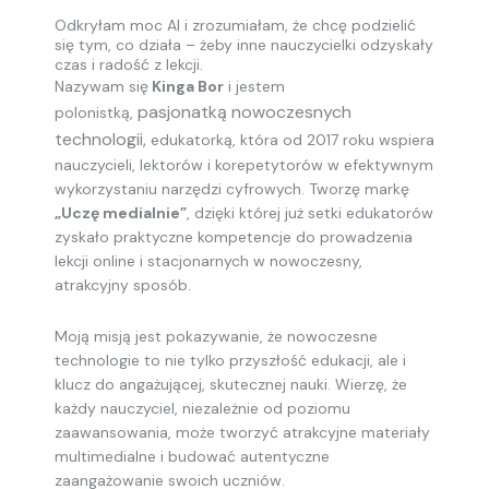
Odkryłam moc AI i zrozumiałam, że chcę podzielić
się tym, co działa – żeby inne nauczycielki odzyskały
czas i radość z lekcji.
Nazywam się
Kinga Bor
i jestem
pasjonatką nowoczesnych
polonistką,
technologii,
edukatorką, która od 2017 roku wspiera
nauczycieli, lektorów i korepetytorów w efektywnym
wykorzystaniu narzędzi cyfrowych. Tworzę markę
„Uczę medialnie”
, dzięki której już setki edukatorów
zyskało praktyczne kompetencje do prowadzenia
lekcji online i stacjonarnych w nowoczesny,
atrakcyjny sposób.
Moją misją jest pokazywanie, że nowoczesne
technologie to nie tylko przyszłość edukacji, ale i
klucz do angażującej, skutecznej nauki. Wierzę, że
każdy nauczyciel, niezależnie od poziomu
zaawansowania, może tworzyć atrakcyjne materiały
multimedialne i budować autentyczne
zaangażowanie swoich uczniów.