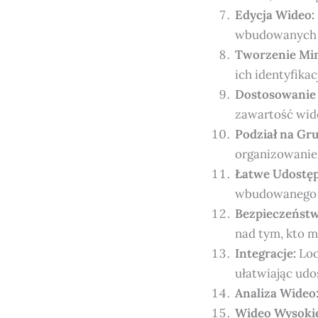
Edycja Wideo:
wbudowanych n
Tworzenie Min
ich identyfikac
Dostosowanie 
zawartość wid
Podział na Gru
organizowanie
Łatwe Udostęp
wbudowanego 
Bezpieczeństw
nad tym, kto m
Integracje:
Loo
ułatwiając udo
Analiza Wideo
Wideo Wysokie