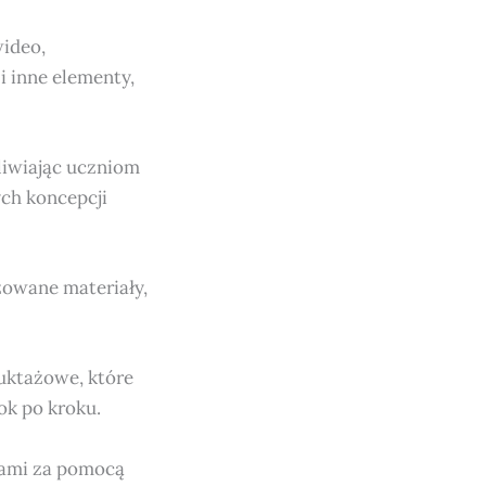
wideo,
i inne elementy,
liwiając uczniom
ych koncepcji
zowane materiały,
uktażowe, które
k po kroku.
lami za pomocą