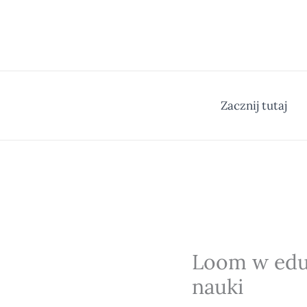
Przejdź
do
treści
Zacznij tutaj
Loom w eduk
nauki