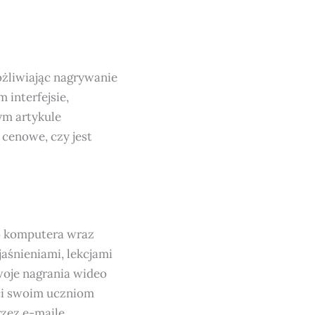
ożliwiając nagrywanie
 interfejsie,
ym artykule
y cenowe, czy jest
o komputera wraz
aśnieniami, lekcjami
woje nagrania wideo
ci swoim uczniom
zez e-maile.