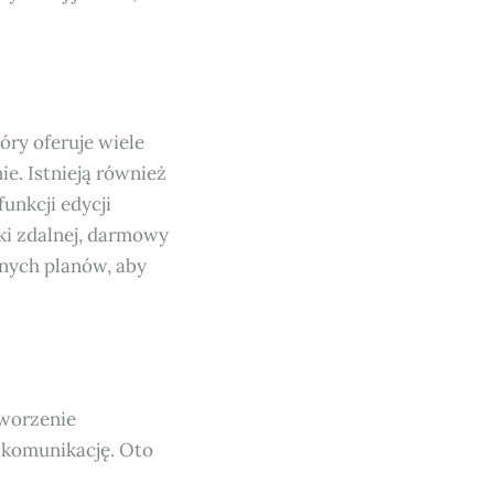
ry oferuje wiele
e. Istnieją również
unkcji edycji
uki zdalnej, darmowy
tnych planów, aby
tworzenie
 komunikację. Oto