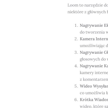
Loom to narzędzie do
niektóre z głównych 
Nagrywanie E
do tworzenia w
Kamera Inter
umożliwiając 
Nagrywanie Gł
głosowych do 
Nagrywanie Ka
kamery interne
z komentarzem
Wideo Wysyła
co umożliwia ł
Krótka Wiado
wideo, które s