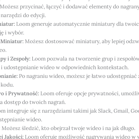
Możesz przycinać, łączyć i dodawać elementy do nagra
arzędzi do edycji.
iatur:
Loom generuje automatycznie miniatury dla twoic
ję i wybór.
Miniatur:
Możesz dostosować miniatury, aby lepiej odzw
eo.
py i Zespoły:
Loom pozwala na tworzenie grup i zespołów
 i udostępnianie wideo w odpowiednich kontekstach.
nianie:
Po nagraniu wideo, możesz je łatwo udostępniać 
kodu.
o i Prywatność:
Loom oferuje opcje prywatności, umożli
a dostęp do twoich nagrań.
m integruje się z narzędziami takimi jak Slack, Gmail, Goo
stępnianie wideo.
:
Możesz śledzić, kto obejrzał twoje wideo i na jak długo.
j Jakości:
Loom oferuje możliwość nagrywania wideo w wy