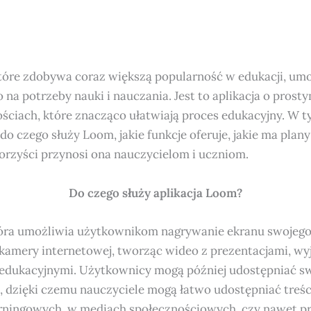
które zdobywa coraz większą popularność w edukacji, um
 na potrzeby nauki i nauczania. Jest to aplikacja o prostym
ściach, które znacząco ułatwiają proces edukacyjny. W t
, do czego służy Loom, jakie funkcje oferuje, jakie ma plan
orzyści przynosi ona nauczycielom i uczniom.
Do czego służy aplikacja Loom?
która umożliwia użytkownikom nagrywanie ekranu swojeg
 kamery internetowej, tworząc wideo z prezentacjami, wyj
 edukacyjnymi. Użytkownicy mogą później udostępniać s
, dzięki czemu nauczyciele mogą łatwo udostępniać treś
rningowych, w mediach społecznościowych, czy nawet pr