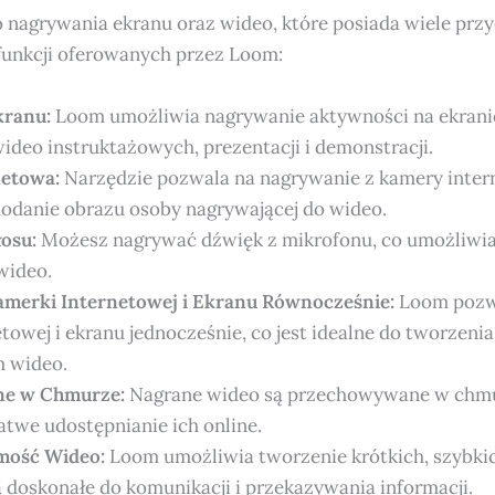
 nagrywania ekranu oraz wideo, które posiada wiele przy
funkcji oferowanych przez Loom:
kranu:
Loom umożliwia nagrywanie aktywności na ekranie,
ideo instruktażowych, prezentacji i demonstracji.
netowa:
Narzędzie pozwala na nagrywanie z kamery inter
dodanie obrazu osoby nagrywającej do wideo.
osu:
Możesz nagrywać dźwięk z mikrofonu, co umożliwi
wideo.
merki Internetowej i Ekranu Równocześnie:
Loom pozw
towej i ekranu jednocześnie, co jest idealne do tworzenia
 wideo.
ne w Chmurze:
Nagrane wideo są przechowywane w chm
atwe udostępnianie ich online.
mość Wideo:
Loom umożliwia tworzenie krótkich, szybk
ą doskonałe do komunikacji i przekazywania informacji.