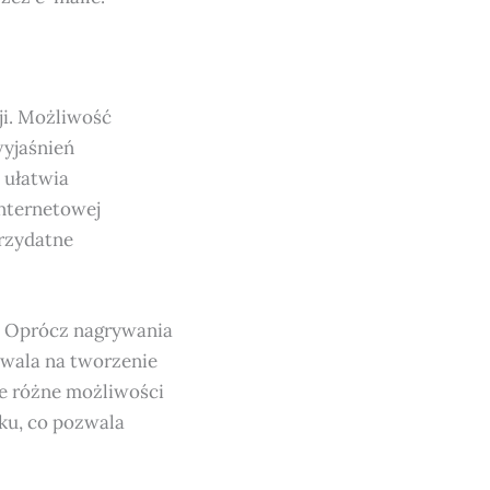
cji. Możliwość
wyjaśnień
 ułatwia
nternetowej
przydatne
m. Oprócz nagrywania
zwala na tworzenie
je różne możliwości
ku, co pozwala