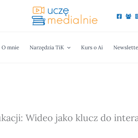
O mnie
Narzędzia TiK
Kurs o Ai
Newslette
acji: Wideo jako klucz do inter