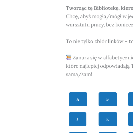
Tworząc tę Bibliotekę, kier
Chcę, abyś mogła/mógł w je
warsztatu pracy, bez koniecz
To nie tylko zbiór linków – 
Zanurz się w alfabetyczni
które najlepiej odpowiadają
sama/sam!
A
B
J
K