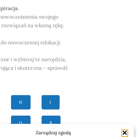
piracja.
unowocześnienia swojego
k rozwiązań na własną rękę.
ą do nowoczesnej edukacji.
zne i wybieraj te narzędzia,
rująca i skuteczna – sprawdź
H
I
Q
R
Zarządzaj zgodą