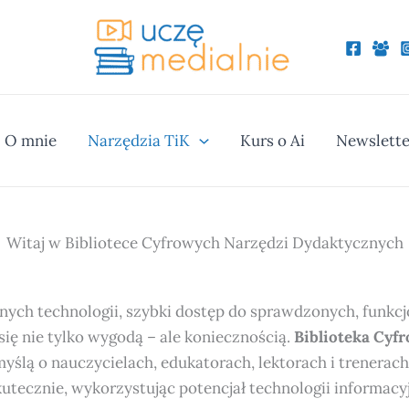
O mnie
Narzędzia TiK
Kurs o Ai
Newslette
Witaj w Bibliotece Cyfrowych Narzędzi Dydaktycznych
ch technologii, szybki dostęp do sprawdzonych, funkcj
się nie tylko wygodą – ale koniecznością.
Biblioteka Cyf
yślą o nauczycielach, edukatorach, lektorach i trenerach
skutecznie, wykorzystując potencjał technologii informac