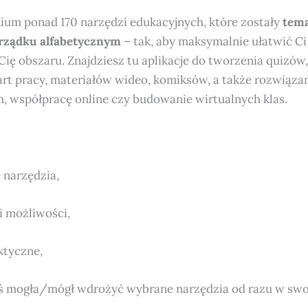
m ponad 170 narzędzi edukacyjnych, które zostały
tema
orządku alfabetycznym
– tak, aby maksymalnie ułatwić Ci 
ię obszaru. Znajdziesz tu aplikacje do tworzenia quizów, 
art pracy, materiałów wideo, komiksów, a także rozwiąza
 współpracę online czy budowanie wirtualnych klas.
 narzędzia,
i możliwości,
ktyczne,
yś mogła/mógł wdrożyć wybrane narzędzia od razu w swoj