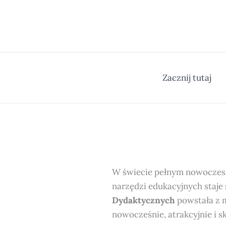
Przejdź
do
treści
Zacznij tutaj
W świecie pełnym nowoczesny
narzędzi edukacyjnych staje 
Dydaktycznych
powstała z m
nowocześnie, atrakcyjnie i 