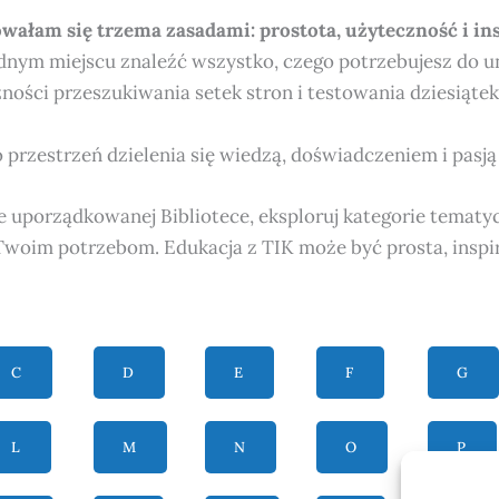
owałam się trzema zasadami: prostota, użyteczność i ins
dnym miejscu znaleźć wszystko, czego potrzebujesz do 
ności przeszukiwania setek stron i testowania dziesiąte
to przestrzeń dzielenia się wiedzą, doświadczeniem i pasj
e uporządkowanej Bibliotece, eksploruj kategorie tematyc
 Twoim potrzebom. Edukacja z TIK może być prosta, inspi
C
D
E
F
G
L
M
N
O
P