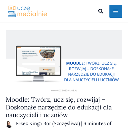
Przejdź
Szukaj
do
treści
MOODLE:
TWÓRZ,
UCZ
SIĘ,
ROZWIJAJ
–
DOSKONAŁE
NARZĘDZIE
DO EDUKACJI
DLA
NAUCZYCIELI
I UCZNIÓW
Moodle: Twórz, ucz się, rozwijaj –
Doskonałe narzędzie do edukacji dla
nauczycieli i uczniów
Przez
Kinga Bor (Szczęśliwa)
|
6 minutes of