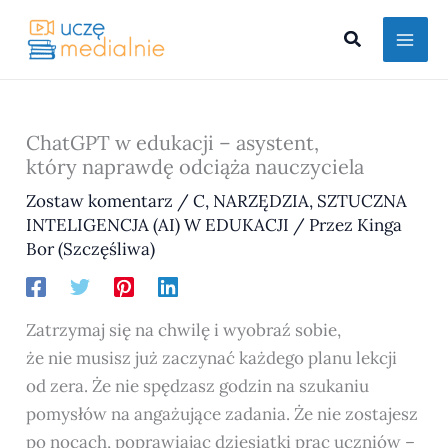
Przejdź
Szukaj
do
treści
ChatGPT w edukacji – asystent,
który naprawdę odciąża nauczyciela
Zostaw komentarz
/
C
,
NARZĘDZIA
,
SZTUCZNA
INTELIGENCJA (AI) W EDUKACJI
/ Przez
Kinga
Bor (Szczęśliwa)
Zatrzymaj się na chwilę i wyobraź sobie,
że nie musisz już zaczynać każdego planu lekcji
od zera. Że nie spędzasz godzin na szukaniu
pomysłów na angażujące zadania. Że nie zostajesz
po nocach, poprawiając dziesiątki prac uczniów –