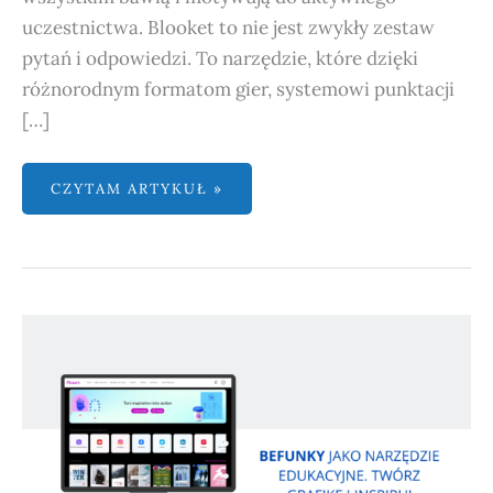
uczestnictwa. Blooket to nie jest zwykły zestaw
pytań i odpowiedzi. To narzędzie, które dzięki
różnorodnym formatom gier, systemowi punktacji
[…]
CZYTAM ARTYKUŁ »
BEFUNKY
JAKO
NARZĘDZIE
EDUKACYJNE.
TWÓRZ
GRAFIKĘ
I INSPIRUJ
UCZNIÓW